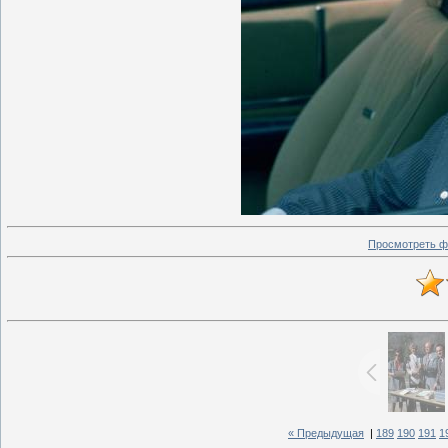
Просмотреть ф
« Предыдущая
|
189
190
191
1