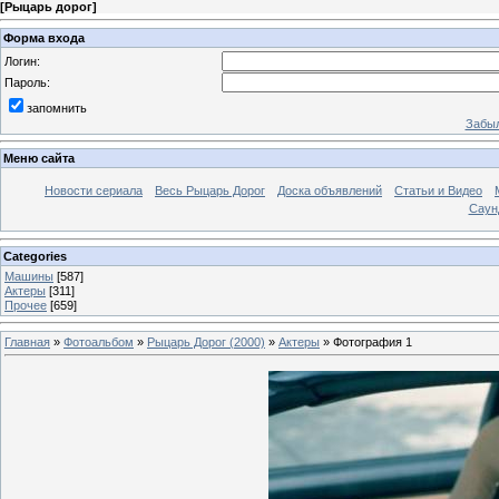
[
Рыцарь дорог
]
Форма входа
Логин:
Пароль:
запомнить
Забыл
Меню сайта
Новости сериала
Весь Рыцарь Дорог
Доска объявлений
Статьи и Видео
Саун
Categories
Машины
[587]
Актеры
[311]
Прочее
[659]
Главная
»
Фотоальбом
»
Рыцарь Дорог (2000)
»
Актеры
» Фотография 1