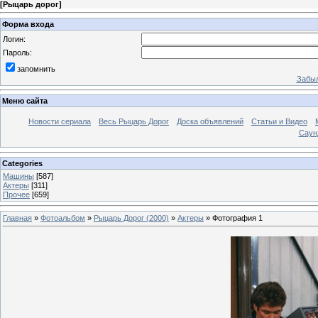
[
Рыцарь дорог
]
Форма входа
Логин:
Пароль:
запомнить
Забыл
Меню сайта
Новости сериала
Весь Рыцарь Дорог
Доска объявлений
Статьи и Видео
Саун
Categories
Машины
[587]
Актеры
[311]
Прочее
[659]
Главная
»
Фотоальбом
»
Рыцарь Дорог (2000)
»
Актеры
» Фотография 1